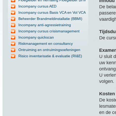
Ploegleider en herhaling Ploegleider BHV
Inhoud
Incompany cursus AED
De bela
Incompany cursus Basis VCA en Vol VCA
passere
Beheerder Brandmeldinstallatie (BBMI)
vaardig
Incompany anti-agressietraining
Incompany cursus crisismanagement
Tijdsdu
Incompany quickscan
De curs
Riskmanagement en consultancy
Ontruiming en ontruimingsoefeningen
Examen
Risico inventarisatie & evaluatie (RI&E)
U sluit
uw kenni
ontvangt
U verlen
volgen.
Kosten
De koste
lesmate
en de ce