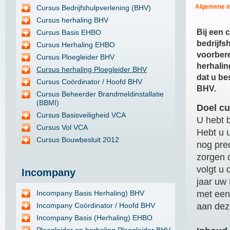
Algemene i
Cursus Bedrijfshulpverlening (BHV)
Cursus herhaling BHV
Bij een c
Cursus Basis EHBO
bedrijfs
Cursus Herhaling EHBO
voorbere
Cursus Ploegleider BHV
herhalin
Cursus herhaling Ploegleider BHV
dat u be
Cursus Coördinator / Hoofd BHV
BHV.
Cursus Beheerder Brandmeldinstallatie
(BBMI)
Doel c
Cursus Basisveiligheid VCA
U hebt 
Cursus Vol VCA
Hebt u 
Cursus Bouwbesluit 2012
nog pre
zorgen d
volgt u 
Incompany
jaar uw 
Incompany Basis Herhaling) BHV
met een 
Incompany Coördinator / Hoofd BHV
aan dez
Incompany Basis (Herhaling) EHBO