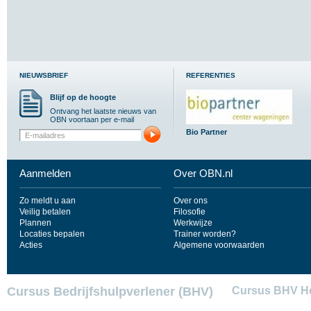
NIEUWSBRIEF
REFERENTIES
Blijf op de hoogte
Ontvang het laatste nieuws van
OBN voortaan per e-mail
Bio Partner
Aanmelden
Over OBN.nl
Zo meldt u aan
Over ons
Veilig betalen
Filosofie
Plannen
Werkwijze
Locaties bepalen
Trainer worden?
Acties
Algemene voorwaarden
Cursus Bedrijfshulpverlener (BHV)
Cursus BHV He